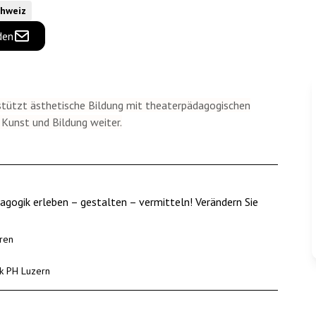
chweiz
den
tützt ästhetische Bildung mit theaterpädagogischen
 Kunst und Bildung weiter.
ogik erleben – gestalten – vermitteln! Verändern Sie
ren
k PH Luzern