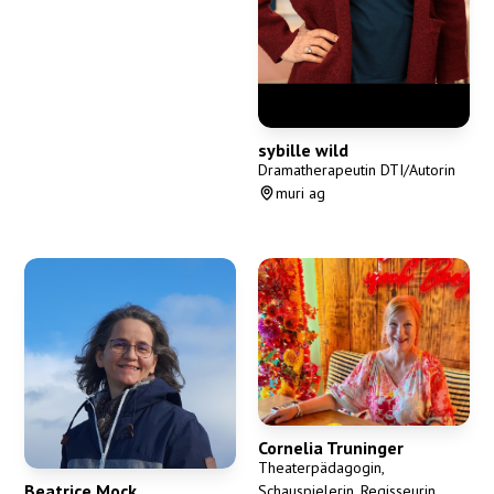
sybille wild
Dramatherapeutin DTI/Autorin
muri ag
Cornelia Truninger
Theaterpädagogin,
Beatrice Mock
Schauspielerin, Regisseurin