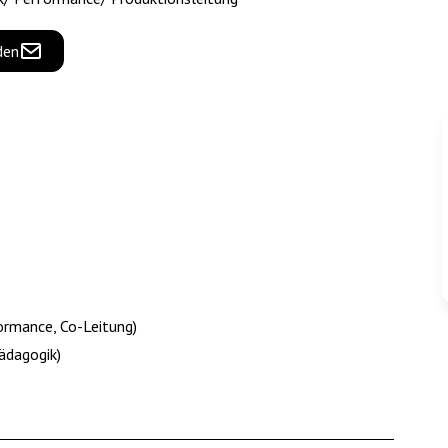
den
ormance, Co-Leitung)
ädagogik)