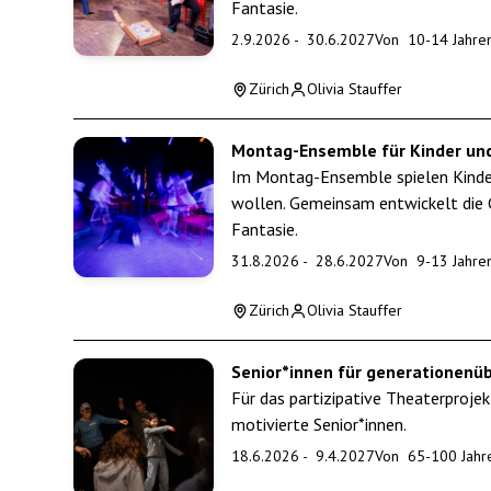
Fantasie.
2.9.2026
-
30.6.2027
Von
10
-
14
Jahre
Zürich
Olivia Stauffer
Montag-Ensemble für Kinder und
Im Montag-Ensemble spielen Kinder 
wollen. Gemeinsam entwickelt die 
Fantasie.
31.8.2026
-
28.6.2027
Von
9
-
13
Jahre
Zürich
Olivia Stauffer
Senior*innen für generationenü
Für das partizipative Theaterproje
motivierte Senior*innen.
18.6.2026
-
9.4.2027
Von
65
-
100
Jahr