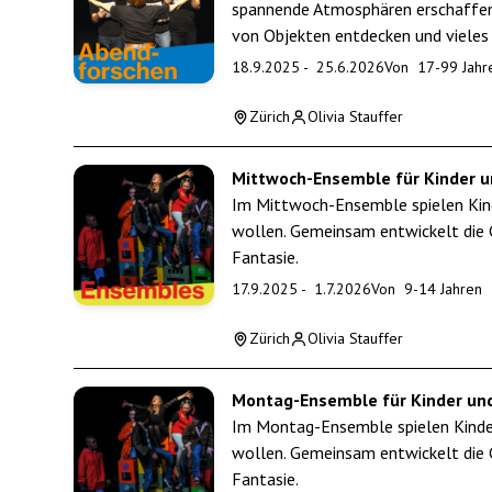
spannende Atmosphären erschaffen, 
von Objekten entdecken und vieles 
18.9.2025
-
25.6.2026
Von
17
-
99
Jahr
Zürich
Olivia Stauffer
Mittwoch-Ensemble für Kinder u
Im Mittwoch-Ensemble spielen Kinde
wollen. Gemeinsam entwickelt die 
Fantasie.
17.9.2025
-
1.7.2026
Von
9
-
14
Jahren
Zürich
Olivia Stauffer
Montag-Ensemble für Kinder und
Im Montag-Ensemble spielen Kinder 
wollen. Gemeinsam entwickelt die 
Fantasie.