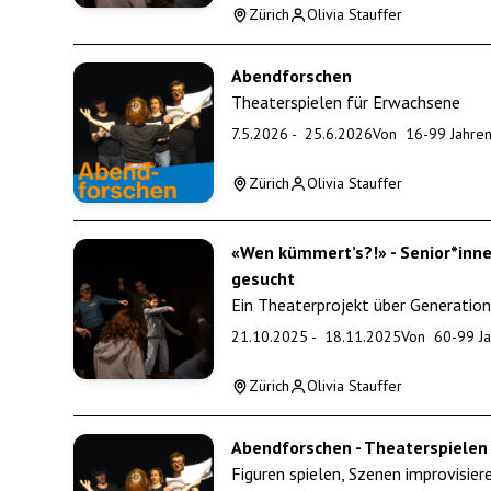
Zürich
Olivia Stauffer
Abendforschen
Theaterspielen für Erwachsene
7.5.2026
-
25.6.2026
Von
16
-
99
Jahre
Zürich
Olivia Stauffer
«Wen kümmert’s?!» - Senior*inn
gesucht
Ein Theaterprojekt über Generati
21.10.2025
-
18.11.2025
Von
60
-
99
Ja
Zürich
Olivia Stauffer
Abendforschen - Theaterspielen
Figuren spielen, Szenen improvisie