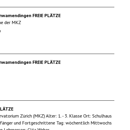
Schwamendingen FREIE PLÄTZE
che der MKZ
n
Schwamendingen FREIE PLÄTZE
 PLÄTZE
atorium Zürich (MKZ) Alter: 1. - 3. Klasse Ort: Schulhaus
fänger und Fortgeschrittene Tag: wöchentlich Mittwochs
n Lehrperson: Cléa Weber