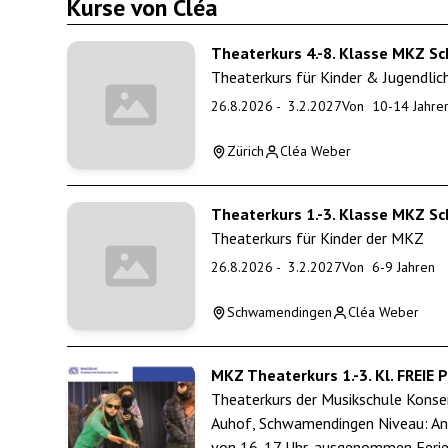
Kurse von Cléa
Theaterkurs 4.-8. Klasse MKZ 
Theaterkurs für Kinder & Jugendli
26.8.2026
-
3.2.2027
Von
10
-
14
Jahre
Zürich
Cléa Weber
Theaterkurs 1.-3. Klasse MKZ 
Theaterkurs für Kinder der MKZ
26.8.2026
-
3.2.2027
Von
6
-
9
Jahren
Schwamendingen
Cléa Weber
MKZ Theaterkurs 1.-3. Kl. FREIE
Theaterkurs der Musikschule Konserv
Auhof, Schwamendingen Niveau: An
von 16-17 Uhr, ausgenommen Ferie