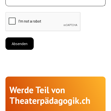
Werde Teil von
Theaterpädagogik.ch