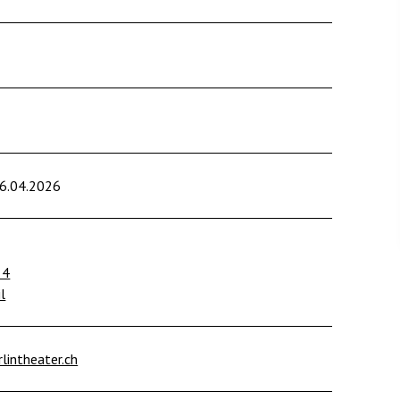
16.04.2026
 4
l
lintheater.ch